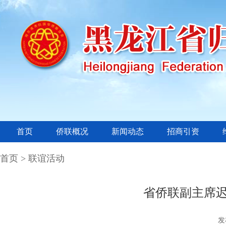
首页
侨联概况
新闻动态
招商引资
首页 >
联谊活动
省侨联副主席
发