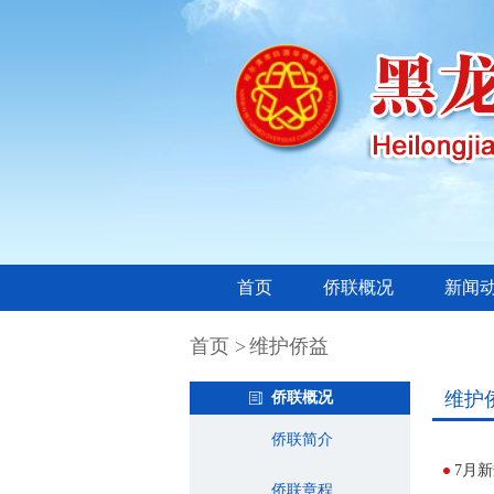
首页
侨联概况
新闻
首页 >
维护侨益
维护
侨联概况
侨联简介
7月
侨联章程