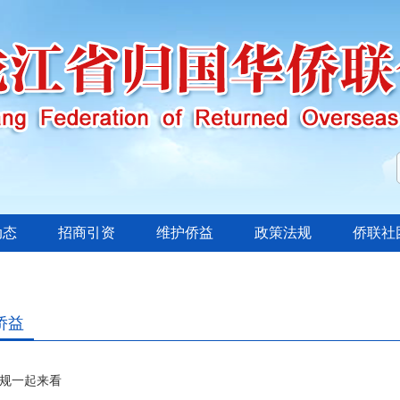
动态
招商引资
维护侨益
政策法规
侨联社
侨益
新规一起来看