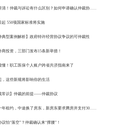
讲清！仲裁与诉讼有什么区别？如何申请确认仲裁协......
日起 550项国家标准将实施
仲典型案例解析】政府特许经营协议争议的可仲裁性
外商投资，三部门发布15条新举措！
读懂！职工医保个人账户跨省共济指南来了
起，这些新规将影响你的生活
裁常识】仲裁的前提——仲裁协议
年租约，中途换了房东，新房东要求腾房并支付30......
协议怕“落空”？仲裁确认来“撑腰”！